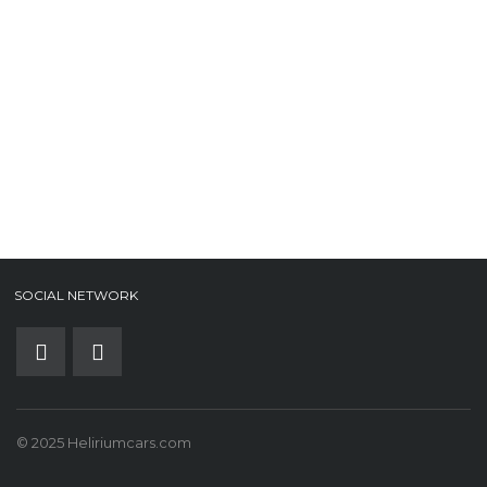
SOCIAL NETWORK
© 2025 Heliriumcars.com