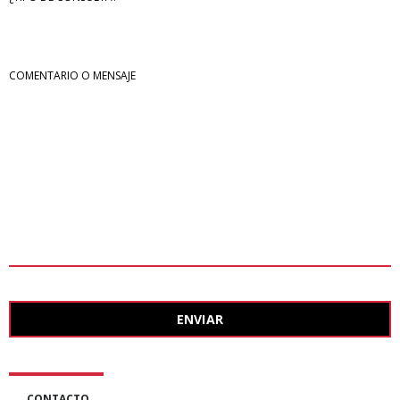
COMENTARIO O MENSAJE
ENVIAR
This
field
should
CONTACTO