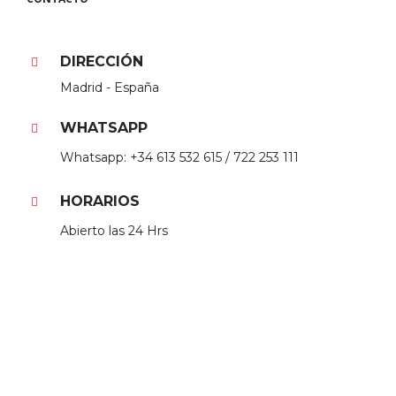
be
left
blank
DIRECCIÓN
Madrid - España
WHATSAPP
Whatsapp: +34 613 532 615 / 722 253 111
HORARIOS
Abierto las 24 Hrs